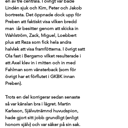
en av tre centrala. I övrigt var både 
Lindén sjuk och Kim, Peter och Jakob 
bortresta. Det öppnade dock upp för 
Preben att faktiskt visa vilken bredd 
man  iår besitter genom att skicka in 
Wahlström, Zack, Miguel, Loebbert 
plus att Reza som fick hela andra 
halvlek att visa framfötterna. I övrigt satt 
Ola fast i Bergamo vilket resulterade i 
att Axel klev in i mitten och in med 
Fahlman som vänsterback (som för 
övrigt har et förflutet i GKBK innan 
Preben).
Trots en del korrigerar sedan senaste 
så var känslan bra i lägret. Martin 
Karlsson, Självutnämnd huvudspion, 
hade gjort sitt jobb grundligt (enligt 
honom själv) och var säker på sin sak. 