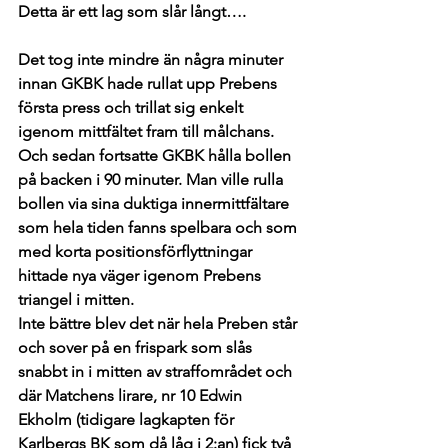
Detta är ett lag som slår långt….
Det tog inte mindre än några minuter 
innan GKBK hade rullat upp Prebens 
första press och trillat sig enkelt 
igenom mittfältet fram till målchans. 
Och sedan fortsatte GKBK hålla bollen 
på backen i 90 minuter. Man ville rulla 
bollen via sina duktiga innermittfältare 
som hela tiden fanns spelbara och som 
med korta positionsförflyttningar 
hittade nya väger igenom Prebens 
triangel i mitten.
Inte bättre blev det när hela Preben står 
och sover på en frispark som slås 
snabbt in i mitten av straffområdet och 
där Matchens lirare, nr 10 Edwin 
Ekholm (tidigare lagkapten för 
Karlbergs BK som då låg i 2:an) fick två 