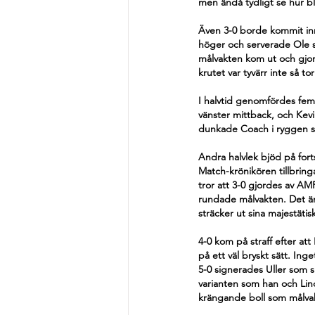
men ändå tydligt se hur b
Även 3-0 borde kommit innan
höger och serverade Ole s
målvakten kom ut och gjor
krutet var tyvärr inte så to
I halvtid genomfördes fem
vänster mittback, och Kevi
dunkade Coach i ryggen s
Andra halvlek bjöd på forts
Match-krönikören tillbring
tror att 3-0 gjordes av A
rundade målvakten. Det är
sträcker ut sina majestätis
4-0 kom på straff efter at
på ett väl bryskt sätt. Ing
5-0 signerades Uller som s
varianten som han och L
krängande boll som målvakt