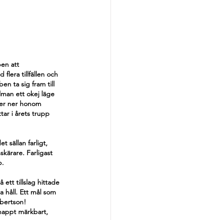
ben att 
flera tillfällen och 
n ta sig fram till 
lman ett okej läge 
ker ner honom 
tar i årets trupp 
 sällan farligt, 
kärare. Farligast 
. 
tt tillslag hittade 
 håll. Ett mål som 
obertson! 
nappt märkbart, 