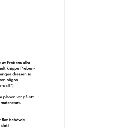
 av Prebens allra 
helt knippe Preben-
orangea dressen är 
han någon 
erda!!”).
 planen var på ett 
 matchstart. 
or-Raz behövde 
 det!