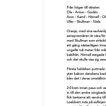
Från höger till vänster:
Ola - Anton - Godén
Aron - Kamil - Hörnell - Ol
Uller - Skullman - Niels
Oranje, med sina sedvanligt
seriepremiären är nära för 
med Skullman som sträckte 
ett gäng nästanlägen innan
ungefär två meter från må
bakifrån. Hörnell stegade f
och det skulle visa sig var
Första halvleken puttrade p
ytan bakom danskens backl
blev det i deras omställn
2-0 kom innan paus och var
in till den andre wingbac
fick tankarna att vandra t
Loebbert mös på sidlinjen