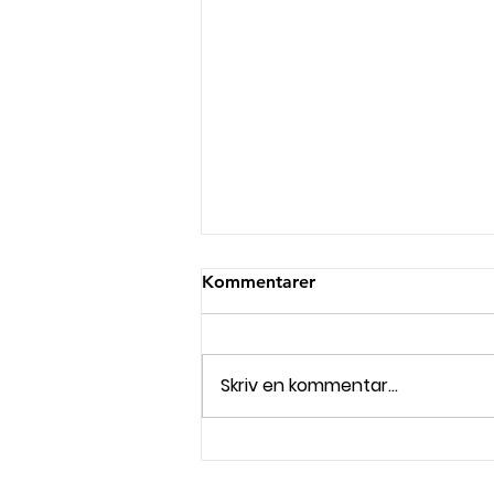
Kommentarer
Skriv en kommentar...
Tung torsk i måstematchen