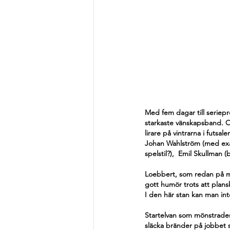
Med fem dagar till seriepr
starkaste vänskapsband. O
lirare på vintrarna i futsa
Johan Wahlström (med exa
spelstil?),  Emil Skullman
Loebbert, som redan på mo
gott humör trots att plans
I den här stan kan man int
Startelvan som mönstrades
släcka bränder på jobbet s