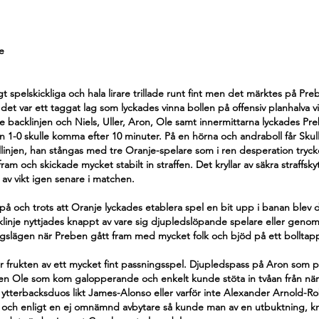
e
 spelskickliga och hala lirare trillade runt fint men det märktes på Pre
det var ett taggat lag som lyckades vinna bollen på offensiv planhalva vid 
backlinjen och Niels, Uller, Aron, Ole samt innermittarna lyckades Prebe
 1-0 skulle komma efter 10 minuter. På en hörna och andraboll får Skul
llinjen, han stångas med tre Oranje-spelare som i ren desperation tryc
ram och skickade mycket stabilt in straffen. Det kryllar av säkra straffskyt
a av vikt igen senare i matchen.
å och trots att Oranje lyckades etablera spel en bit upp i banan blev det
inje nyttjades knappt av vare sig djupledslöpande spelare eller genoms
ingslägen när Preben gått fram med mycket folk och bjöd på ett bolltapp
 frukten av ett mycket fint passningsspel. Djupledspass på Aron som på e
ken Ole som kom galopperande och enkelt kunde stöta in tvåan från nära
ill ytterbacksduos likt James-Alonso eller varför inte Alexander Arnold-R
 och enligt en ej omnämnd avbytare så kunde man av en utbuktning, k