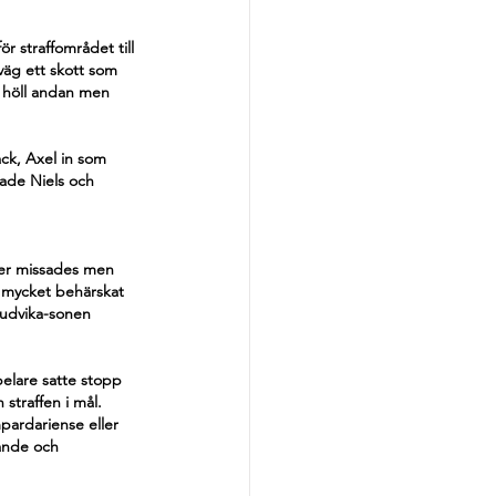
r straffområdet till 
väg ett skott som 
 höll andan men 
ck, Axel in som 
pade Niels och 
ljer missades men 
 mycket behärskat 
Ludvika-sonen 
pelare satte stopp 
 straffen i mål.
pardariense eller 
ande och 