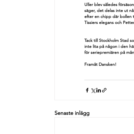
Uller blev således försäso
säger, det delas inte ut nå
efter en chipp där bollen t
Tissiers elegans och Pett
Tack till Stockholm Stad s
inte lita på någon i den hä
för seriepremiären på må
Framåt Dansken!
Senaste inlägg