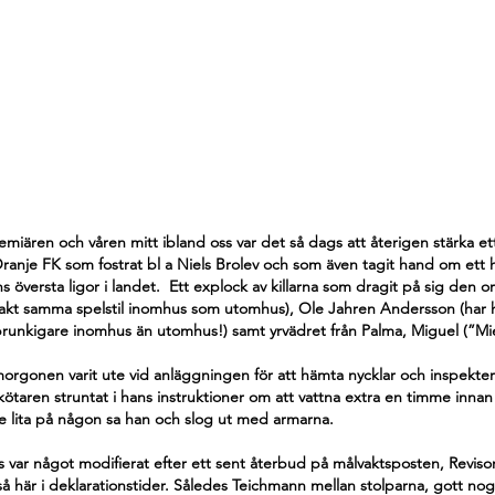
emiären och våren mitt ibland oss var det så dags att återigen stärka ett
ranje FK som fostrat bl a Niels Brolev och som även tagit hand om ett 
lens översta ligor i landet.  Ett explock av killarna som dragit på sig den 
kt samma spelstil inomhus som utomhus), Ole Jahren Andersson (har 
 (brunkigare inomhus än utomhus!) samt yrvädret från Palma, Miguel (”Mi
rgonen varit ute vid anläggningen för att hämta nycklar och inspektera
kötaren struntat i hans instruktioner om att vattna extra en timme innan
e lita på någon sa han och slog ut med armarna. 
 var något modifierat efter ett sent återbud på målvaktsposten, Revis
å här i deklarationstider. Således Teichmann mellan stolparna, gott nog