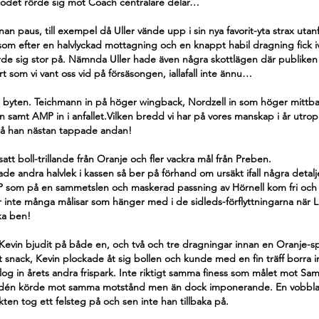
lodet rörde sig mot Coach centralare delar… 
 paus, till exempel då Uller vände upp i sin nya favorit-yta strax utanfö
om efter en halvlyckad mottagning och en knappt habil dragning fick i
de sig stor på. Nämnda Uller hade även några skottlägen där publiken
rrt som vi vant oss vid på försäsongen, iallafall inte ännu…
 byten. Teichmann in på höger wingback, Nordzell in som höger mittba
n samt AMP in i anfallet.Vilken bredd vi har på vores manskap i år utro
å han nästan tappade andan! 
att boll-trillande från Oranje och fler vackra mål från Preben.
ade andra halvlek i kassen så ber på förhand om ursäkt ifall några deta
MP som på en sammetslen och maskerad passning av Hörnell kom fri och
 inte många målisar som hänger med i de sidleds-förflyttningarna när 
ka ben!
t Kevin bjudit på både en, och två och tre dragningar innan en Oranje-s
et snack, Kevin plockade åt sig bollen och kunde med en fin träff borra in
log in årets andra frispark. Inte riktigt samma finess som målet mot Sam
indén körde mot samma motstånd men än dock imponerande. En vobbl
en tog ett felsteg på och sen inte han tillbaka på.