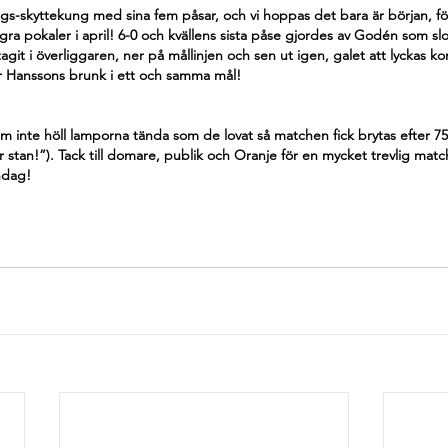
ngs-skyttekung med sina fem påsar, och vi hoppas det bara är början, fö
gra pokaler i april! 6-0 och kvällens sista påse gjordes av Godén som slo
agit i överliggaren, ner på mållinjen och sen ut igen, galet att lyckas 
er Hanssons brunk i ett och samma mål!
om inte höll lamporna tända som de lovat så matchen fick brytas efter 7
r stan!”). Tack till domare, publik och Oranje för en mycket trevlig matc
ndag!