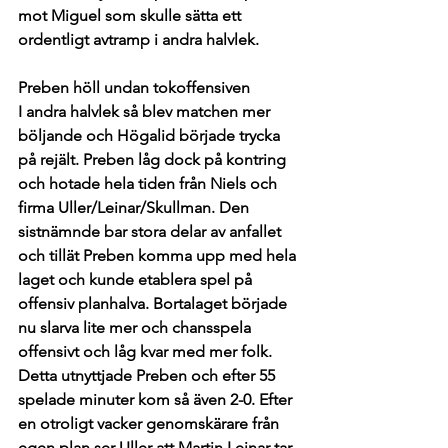
mot Miguel som skulle sätta ett 
ordentligt avtramp i andra halvlek. 
Preben höll undan tokoffensiven
I andra halvlek så blev matchen mer 
böljande och Högalid började trycka 
på rejält. Preben låg dock på kontring 
och hotade hela tiden från Niels och 
firma Uller/Leinar/Skullman. Den 
sistnämnde bar stora delar av anfallet 
och tillät Preben komma upp med hela 
laget och kunde etablera spel på 
offensiv planhalva. Bortalaget började 
nu slarva lite mer och chansspela 
offensivt och låg kvar med mer folk. 
Detta utnyttjade Preben och efter 55 
spelade minuter kom så även 2-0. Efter 
en otroligt vacker genomskärare från 
egen plan ser Uller att Martin Leinar tar 