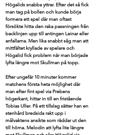
Högalids snabba yttrar. Efter det så fick 
man tag på bollen och kunde börja 
formera ett spel där man oftast 
försökte hitta den raka passningen från 
backlinjen upp till antingen Leinar eller 
anfallarna. Men lika snabbt såg man att 
mittfältet kryllade av spelare och 
Högalid fick problem när man började 
lyfta längre mot Skullman på topp. 
Efter ungefär 10 minuter kommer 
matchens första heta möjlighet där 
man efter fint spel via Prebens 
högerkant, hittar in till en fristående 
Tobias Uller. På ett tillslag sätter han en 
stenhård bredsida rakt upp i 
målvaktens ansikte som räddar ut den 
till hörna. Melodin att lyfta lite längre 
mot Skullman och såra Högalid via 