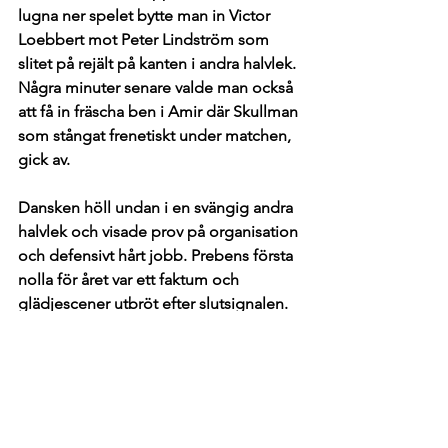
lugna ner spelet bytte man in Victor 
Loebbert mot Peter Lindström som 
slitet på rejält på kanten i andra halvlek. 
Några minuter senare valde man också 
att få in fräscha ben i Amir där Skullman 
som stångat frenetiskt under matchen, 
gick av. 
Dansken höll undan i en svängig andra 
halvlek och visade prov på organisation 
och defensivt hårt jobb. Prebens första 
nolla för året var ett faktum och 
glädjescener utbröt efter slutsignalen. 
- Delaktigheten från samtliga, det 
hårda jobbet från samtliga som var 
Preben på Åsen idag borgade för att vi 
kunde ta hem segern. Vi borde hängt 
minst ett mål på alla våra kontringar i 