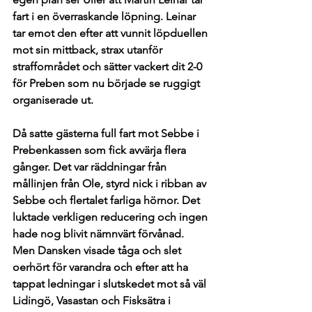
fart i en överraskande löpning. Leinar 
tar emot den efter att vunnit löpduellen 
mot sin mittback, strax utanför 
straffområdet och sätter vackert dit 2-0 
för Preben som nu började se ruggigt 
organiserade ut. 
Då satte gästerna full fart mot Sebbe i 
Prebenkassen som fick avvärja flera 
gånger. Det var räddningar från 
mållinjen från Ole, styrd nick i ribban av 
Sebbe och flertalet farliga hörnor. Det 
luktade verkligen reducering och ingen 
hade nog blivit nämnvärt förvånad. 
Men Dansken visade tåga och slet 
oerhört för varandra och efter att ha 
tappat ledningar i slutskedet mot så väl 
Lidingö, Vasastan och Fisksätra i 