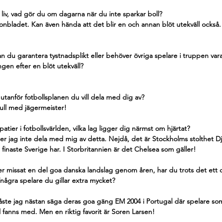
 liv, vad gör du om dagarna när du inte sparkar boll?
nbladet. Kan även hända att det blir en och annan blöt utekväll också. G
 Kan du garantera tystnadsplikt eller behöver övriga spelare i truppen vara 
gen efter en blöt utekväll?
tanför fotbollsplanen du vill dela med dig av?
bull med jägermeister!
tier i fotbollsvärlden, vilka lag ligger dig närmst om hjärtat?
 jag inte dela med mig av detta. Nejdå, det är Stockholms stolthet 
 finaste Sverige har. I Storbritannien är det Chelsea som gäller!
er missat en del goa danska landslag genom åren, har du trots det ett 
några spelare du gillar extra mycket?
åste jag nästan säga deras goa gäng EM 2004 i Portugal där spelare so
nns med. Men en riktig favorit är Soren Larsen!