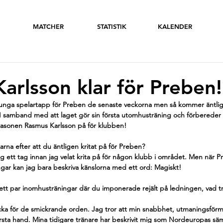
MATCHER
STATISTIK
KALENDER
arlsson klar för Preben!
unga spelartapp för Preben de senaste veckorna men så kommer äntlig
. I samband med att laget gör sin första utomhusträning och förbereder s
ikasonen Rasmus Karlsson på för klubben!
arna efter att du äntligen kritat på för Preben?
ig ett tag innan jag velat krita på för någon klubb i området. Men när P
ingar kan jag bara beskriva känslorna med ett ord: Magiskt!
tt par inomhusträningar där du imponerade rejält på ledningen, vad tr
tacka för de smickrande orden. Jag tror att min snabbhet, utmaningsför
i första hand. Mina tidigare tränare har beskrivit mig som Nordeuropas sä