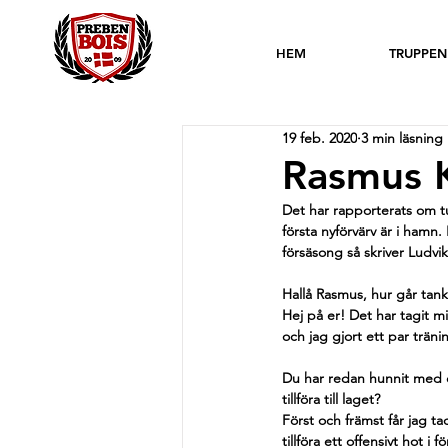
HEM
TRUPPEN
19 feb. 2020
3 min läsning
Rasmus K
Det har rapporterats om t
första nyförvärv är i hamn
försäsong så skriver Ludv
Hallå Rasmus, hur går tank
Hej på er! Det har tagit m
och jag gjort ett par trän
Du har redan hunnit med e
tillföra till laget?
Först och främst får jag 
tillföra ett offensivt hot 