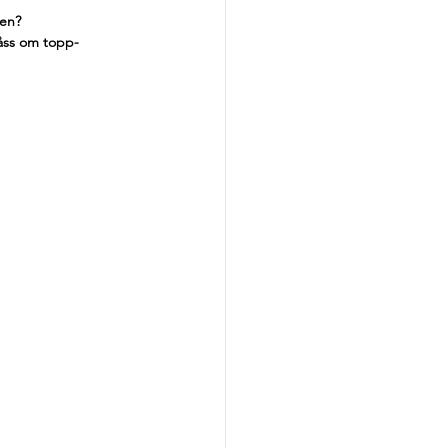
ien?
låss om topp-