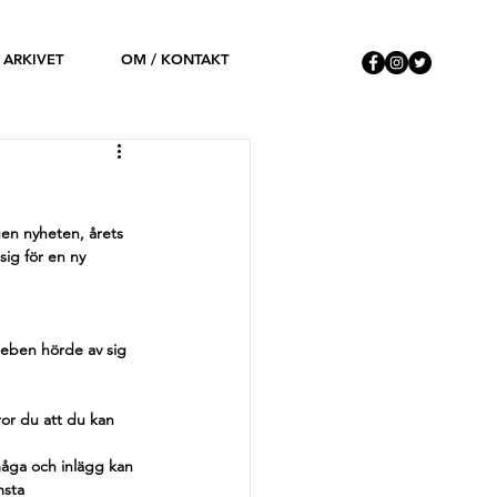
ARKIVET
OM / KONTAKT
en nyheten, årets 
ig för en ny 
reben hörde av sig 
or du att du kan 
måga och inlägg kan 
msta 