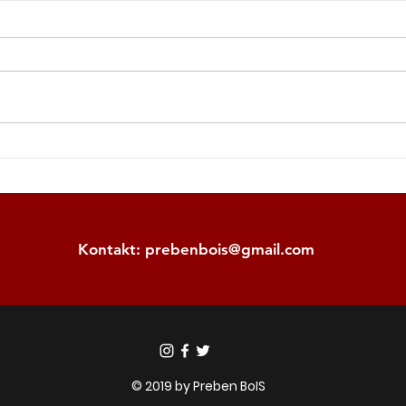
Tung uddamålsförlust i
Tred
mötet med Italienska
Dan
Azzurri
Kontakt:
prebenbois@gmail.com
© 2019 by Preben BoIS