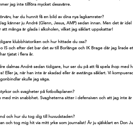
mer jag inte tillföra mycket dessvärre.
örvärv, har du hunnit få en bild av dina nya lagkamrater?
Jag känner ju André (Glenn, Jesus, AMP) sedan innan. Men det är idel
 är att många är glada i alkoholen, vilket jag såklart uppskattar!
digare klubbhistoriken och hur hittade du oss?
S och efter det bar det av till Borlänge och IK Brage där jag lirade ett 
r tjatat i flera år.
ndre dalmas André sedan tidigare, hur ser du på att få spela ihop med
! Eller ja, när han inte är skadad eller är avstängs såklart. Vi kompuera
ögonbindlar skulle jag säga.
tyrkor och svagheter på fotbollsplanen?
en med min snabbhet. Svagheterna sitter i defensiven och att jag inte är l
und och hur du tog dig till huvudstaden?
jan och tog mig hit via mitt yrke som journalist! Är ju självklart en Don J