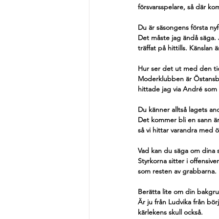
försvarsspelare, så där kom
Du är säsongens första nyf
Det måste jag ändå säga. 
träffat på hittills. Känslan
Hur ser det ut med den ti
Moderklubben är Östansbo I
hittade jag via André som ha
Du känner alltså lagets a
Det kommer bli en sann ära
så vi hittar varandra med 
Vad kan du säga om dina s
Styrkorna sitter i offensiv
som resten av grabbarna.
Berätta lite om din bakgr
Är ju från Ludvika från bör
kärlekens skull också.