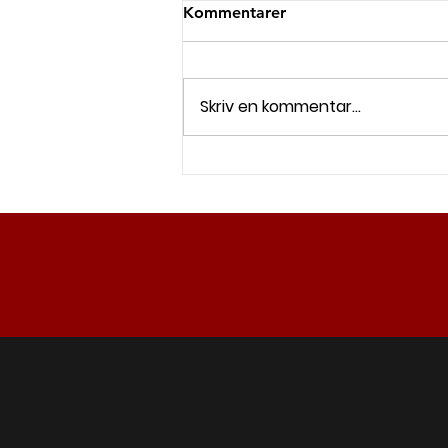
Kommentarer
Skriv en kommentar...
Tung torsk i måstematchen