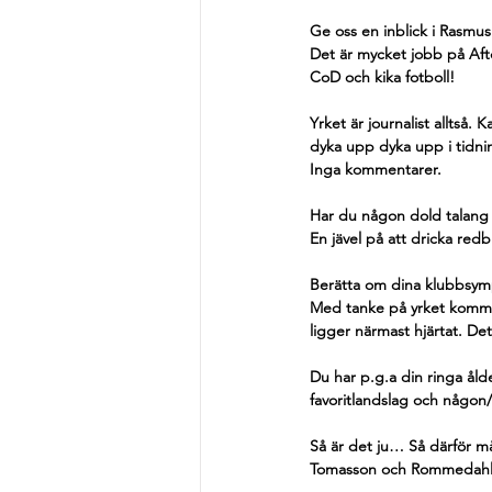
Ge oss en inblick i Rasmus
Det är mycket jobb på Afto
CoD och kika fotboll!
Yrket är journalist alltså.
dyka upp dyka upp i tidnin
Inga kommentarer.
Har du någon dold talang u
En jävel på att dricka red
Berätta om dina klubbsympa
Med tanke på yrket kommer
ligger närmast hjärtat. Det
Du har p.g.a din ringa åld
favoritlandslag och någon/
Så är det ju… Så därför m
Tomasson och Rommedahl fa