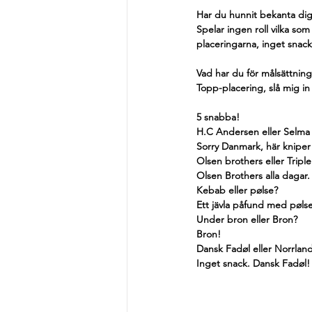
Har du hunnit bekanta dig
Spelar ingen roll vilka s
placeringarna, inget snack
Vad har du för målsättnin
Topp-placering, slå mig in 
5 snabba!
H.C Andersen eller Selma 
Sorry Danmark, här kniper
Olsen brothers eller Tripl
Olsen Brothers alla dagar.
Kebab eller pølse?
Ett jävla påfund med
pøls
Under bron eller Bron?
Bron!
Dansk Fadøl eller Norrlan
Inget snack. Dansk Fadøl!