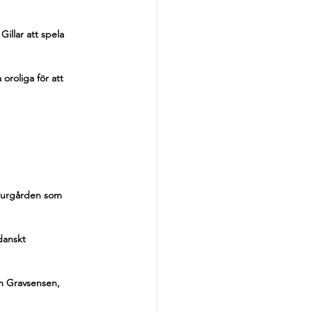
illar att spela 
oroliga för att 
Djurgården som 
danskt 
m Gravsensen, 