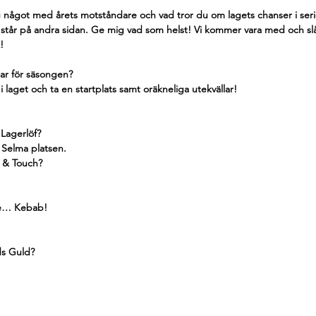
 något med årets motståndare och vad tror du om lagets chanser i ser
om står på andra sidan. Ge mig vad som helst! Vi kommer vara med och s
!
gar för säsongen?
i laget och ta en startplats samt oräkneliga utekvällar!
Lagerlöf?
 Selma platsen.
e & Touch?
e… Kebab!
ds Guld?