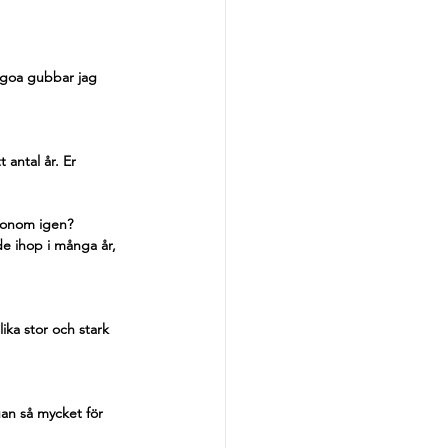
 goa gubbar jag 
antal år. Er 
 honom igen?
de ihop i många år, 
ika stor och stark 
uan så mycket för 