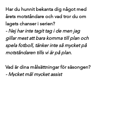
Har du hunnit bekanta dig något med 
årets motståndare och vad tror du om 
lagets chanser i serien?
- Nej har inte tagit tag i de men jag 
gillar mest att bara komma till plan och 
spela fotboll, tänker inte så mycket på 
motståndaren tills vi är på plan.
Vad är dina målsättningar för säsongen?
- Mycket mål mycket assist
5 snabba!
H.C Andersen eller Selma Lagerlöf?
- Selma
Olsen brothers eller Triple & Touch?
- Triple touch