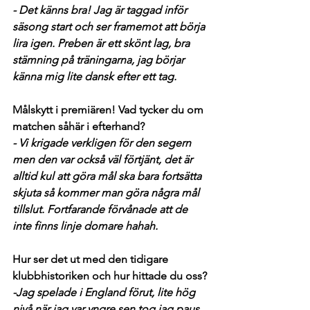
- Det känns bra! Jag är taggad inför 
säsong start och ser framemot att börja 
lira igen. Preben är ett skönt lag, bra 
stämning på träningarna, jag börjar 
känna mig lite dansk efter ett tag.
Målskytt i premiären! Vad tycker du om 
matchen såhär i efterhand?
- Vi krigade verkligen för den segern 
men den var också väl förtjänt, det är 
alltid kul att göra mål ska bara fortsätta 
skjuta så kommer man göra några mål 
tillslut. Fortfarande förvånade att de 
inte finns linje domare hahah.
Hur ser det ut med den tidigare 
klubbhistoriken och hur hittade du oss?
-Jag spelade i England förut, lite hög 
nivå när jag var yngre sen tog jag paus 