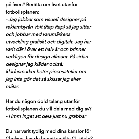
på åsen? Berätta om livet utanför 
fotbollsplanen:
- Jag jobbar som visuell designer på 
reklambyrån Volt (Rep Rep) så jag sitter 
och jobbar med varumärkens 
utveckling grafiskt och digitalt. Jag har 
varit där i över ett halv år och brinner 
verkligen för design allmänt. På sidan 
designar jag kläder också; 
klädesmärket heter piecesatelier om 
jag inte gör det så skissar jag eller 
målar.
Har du någon dold talang utanför 
fotbollsplanen du vill dela med dig av?
- Hmm inget att dela just nu grabbar
Du har varit tydlig med dina känslor för 
Chelsea, har du hunnit smälta CL-titeln? 