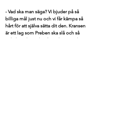
- Vad ska man säga? Vi bjuder på så 
billiga mål just nu och vi får kämpa så 
hårt för att själva sätta dit den. Kransen 
är ett lag som Preben ska slå och så 
enkelt är det. Vi har för många spelare 
som varit bofasta i startelvan under 
säsongen borta just nu. Men de som 
kommer in sliter med hela hjärtat och 
det märks att vi är väldigt osynkade där 
ute. Men jag är ändå stolt över 
grabbarna som aldrig ger upp under 
matchen, trots krämpor och 
småskador. Nu är vi i en sits där vi 
måste börja skörda trepoängare dem 
sista matcherna och att alla plåstrar om 
sina sår ordentligt. Vi kommer igen, 
avslutar Martin Karlsson. 