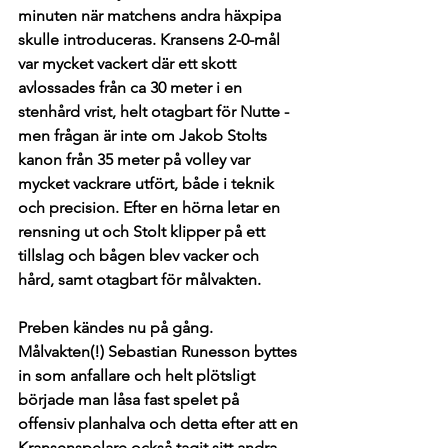
minuten när matchens andra häxpipa 
skulle introduceras. Kransens 2-0-mål 
var mycket vackert där ett skott 
avlossades från ca 30 meter i en 
stenhård vrist, helt otagbart för Nutte - 
men frågan är inte om Jakob Stolts 
kanon från 35 meter på volley var 
mycket vackrare utfört, både i teknik 
och precision. Efter en hörna letar en 
rensning ut och Stolt klipper på ett 
tillslag och bågen blev vacker och 
hård, samt otagbart för målvakten. 
Preben kändes nu på gång. 
Målvakten(!) Sebastian Runesson byttes 
in som anfallare och helt plötsligt 
började man låsa fast spelet på 
offensiv planhalva och detta efter att en 
Kransenspelare också tagit sitt andra 