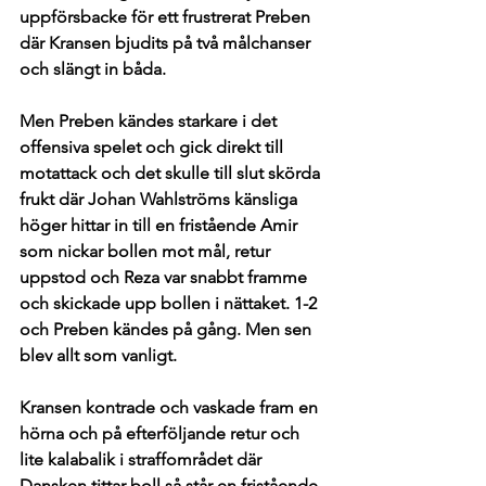
uppförsbacke för ett frustrerat Preben 
där Kransen bjudits på två målchanser 
och slängt in båda. 
Men Preben kändes starkare i det 
offensiva spelet och gick direkt till 
motattack och det skulle till slut skörda 
frukt där Johan Wahlströms känsliga 
höger hittar in till en fristående Amir 
som nickar bollen mot mål, retur 
uppstod och Reza var snabbt framme 
och skickade upp bollen i nättaket. 1-2 
och Preben kändes på gång. Men sen 
blev allt som vanligt. 
Kransen kontrade och vaskade fram en 
hörna och på efterföljande retur och 
lite kalabalik i straffområdet där 
Dansken tittar boll så står en fristående 