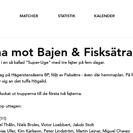
MATCHER
STATISTIK
KALENDER
a mot Bajen & Fisksätra
i en så kallad "Super-Uge" med tre fajter på fem dagar. 
g på Hägerstensåsens BP, följt av Fisksätra - även där hemmaplan. På f
 sig an det tuffa Högalid. 
kat ut trupperna till de första två fajterna. 
pp uttagen: 
!!!)
l Thålin, Niels Brolev, Victor Loebbert, Jakob Stolt
obias Uller, Kim Karlsson, Peter Lindström, Martin Leinar, Miguel Chavez