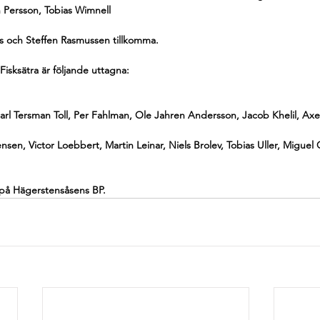
n Persson, Tobias Wimnell
s och Steffen Rasmussen tillkomma. 
isksätra är följande uttagna: 
arl Tersman Toll, Per Fahlman, Ole Jahren Andersson, Jacob Khelil, Axel
ensen, Victor Loebbert, Martin Leinar, Niels Brolev, Tobias Uller, Miguel
 på Hägerstensåsens BP. 