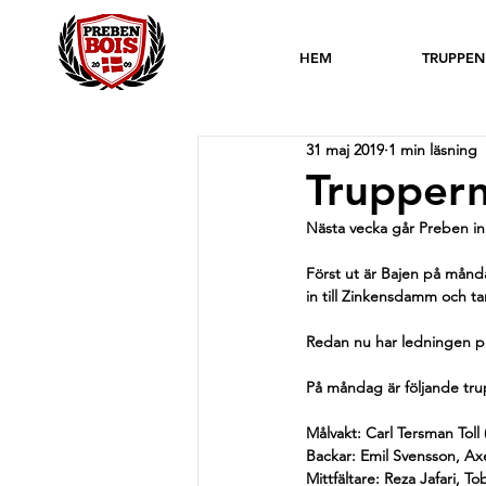
HEM
TRUPPEN
31 maj 2019
1 min läsning
Truppern
Nästa vecka går Preben in 
Först ut är Bajen på månda
in till Zinkensdamm och tar
Redan nu har ledningen ploc
På måndag är följande tru
Målvakt: Carl Tersman Toll (
Backar: Emil Svensson, Axe
Mittfältare: Reza Jafari, T