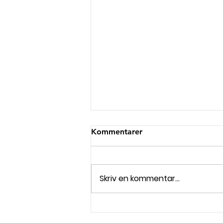
Kommentarer
Skriv en kommentar...
Tung torsk i måstematchen