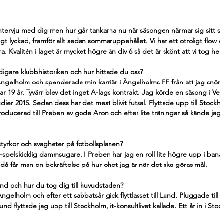
ntervju med dig men hur går tankarna nu när säsongen närmar sig sitt s
gt lyckad, framför allt sedan sommaruppehållet. Vi har ett otroligt flow 
ra. Kvalitén i laget är mycket högre än div 6 så det är skönt att vi tog h
digare klubbhistoriken och hur hittade du oss?
ngelholm och spenderade min karriär i Ängelholms FF från att jag snö
var 19 år. Tyvärr blev det inget A-lags kontrakt. Jag körde en säsong i Vej
tudier 2015. Sedan dess har det mest blivit futsal. Flyttade upp till Stockh
oducerad till Preben av gode Aron och efter lite träningar så kände jag 
tyrkor och svagheter på fotbollsplanen?
i-spelskicklig dammsugare. I Preben har jag en roll lite högre upp i ban
h då får man en bekräftelse på hur ohet jag är när det ska göras mål. 
und och hur du tog dig till huvudstaden?
gelholm och efter ett sabbatsår gick flyttlasset till Lund. Pluggade till 
Lund flyttade jag upp till Stockholm, it-konsultlivet kallade. Ett år in i St