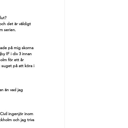
lut?
och det är väldigt 
em serien.
rade på mig skorna 
by IF i div 3 innan 
olm för ett år 
suget på att köra i 
an än vad jag 
Civil ingenjör inom 
ockholm och jag trivs 