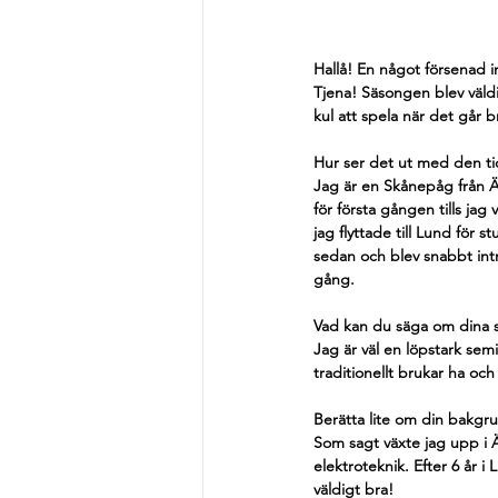
Hallå! En något försenad i
Tjena! Säsongen blev väldi
kul att spela när det går b
Hur ser det ut med den ti
Jag är en Skånepåg från Ä
för första gången tills jag 
jag flyttade till Lund för s
sedan och blev snabbt intr
gång.
Vad kan du säga om dina s
Jag är väl en löpstark sem
traditionellt brukar ha oc
Berätta lite om din bakgr
Som sagt växte jag upp i Än
elektroteknik. Efter 6 år i 
väldigt bra!