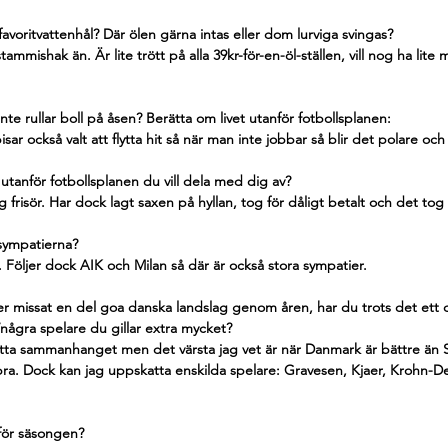
avoritvattenhål? Där ölen gärna intas eller dom lurviga svingas?
 stammishak än. Är lite trött på alla 39kr-för-en-öl-ställen, vill nog ha lite 
nte rullar boll på åsen? Berätta om livet utanför fotbollsplanen:
r också valt att flytta hit så när man inte jobbar så blir det polare och 
tanför fotbollsplanen du vill dela med dig av?
 frisör. Har dock lagt saxen på hyllan, tog för dåligt betalt och det tog 
sympatierna? 
. Följer dock AIK och Milan så där är också stora sympatier.
er missat en del goa danska landslag genom åren, har du trots det ett 
några spelare du gillar extra mycket?
etta sammanhanget men det värsta jag vet är när Danmark är bättre än S
ra. Dock kan jag uppskatta enskilda spelare: Gravesen, Kjaer, Krohn-D
 för säsongen?