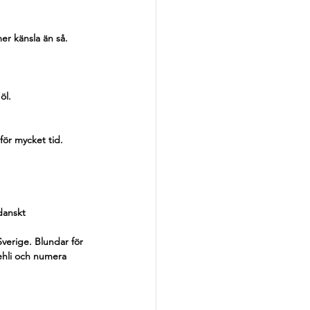
mer känsla än så. 
öl. 
för mycket tid.
danskt 
verige. Blundar för 
ehli och numera 