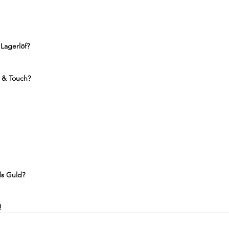
Lagerlöf?
e & Touch?
ds Guld?
!