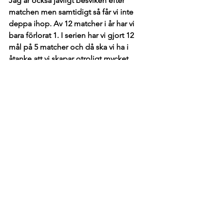
Jag är också jävligt besviken efter 
matchen men samtidigt så får vi inte 
deppa ihop. Av 12 matcher i år har vi 
bara förlorat 1. I serien har vi gjort 12 
mål på 5 matcher och då ska vi ha i 
åtanke att vi skapar otroligt mycket 
varje match utöver de mål vi gör. Så 
framöver är det fokus på försvarsspel 
och försvarsspelet börjar från våra 
anfallare ända ner till backlinjen, målen 
igår som vi släpper in är väldigt billiga 
där vi inte går in tillräckligt bestämt i 
situationerna. Sen får jag ta mig en 
funderare på hur jag ska kunna nå fram 
till er då jag har reflekterat och insett 
att det funkar inte att bara prata 
principer. Sen måste jag hitta det 
positiva och inte bara fokusera på 
avvikelser för vi gör också mycket bra. 