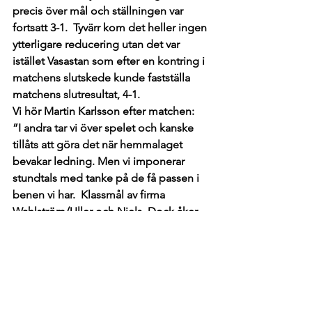
precis över mål och ställningen var 
fortsatt 3-1.  Tyvärr kom det heller ingen 
ytterligare reducering utan det var 
istället Vasastan som efter en kontring i 
matchens slutskede kunde fastställa 
matchens slutresultat, 4-1.
Vi hör Martin Karlsson efter matchen:  
”I andra tar vi över spelet och kanske 
tillåts att göra det när hemmalaget 
bevakar ledning. Men vi imponerar 
stundtals med tanke på de få passen i 
benen vi har.  Klassmål av firma 
Wahlström/Uller och Niels. Dock åker 
vi på ett snyggt solomål i vårt försök till 
att vända matchen.  Jag är nöjd med 
många delar av spelet och positivt 
överraskad att vi orkade 90 min och vi 
kändes faktiskt starkare fysiskt. Jag får 
sätta mig vid skissbordet och rita upp 