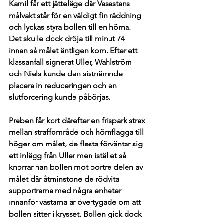
Kamil får ett jätteläge där Vasastans 
målvakt står för en väldigt fin räddning 
och lyckas styra bollen till en hörna. 
Det skulle dock dröja till minut 74 
innan så målet äntligen kom. Efter ett 
klassanfall signerat Uller, Wahlström 
och Niels kunde den sistnämnde 
placera in reduceringen och en 
slutforcering kunde påbörjas. 
Preben får kort därefter en frispark strax 
mellan straffområde och hörnflagga till 
höger om målet, de flesta förväntar sig 
ett inlägg från Uller men istället så 
knorrar han bollen mot bortre delen av 
målet där åtminstone de rödvita 
supportrarna med några enheter 
innanför västarna är övertygade om att 
bollen sitter i krysset. Bollen gick dock 