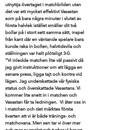
utnyttja övertaget i matchbilden utan 
det var ett mycket effektivt Vasastan 
som på bara några minuter i slutet av 
första halvlek istället smäller dit två 
bollar på i stort sett samma sätt, inspel 
från kant där en väntande spelare bara 
kunde raka in bollen, halvtidsvila och 
ställningen var helt plötsligt 3-0. 
”Vi inledde matchen lite väl passivt då 
jag givit instruktioner om att lägga en 
senare press, ligga tajt och kontra vid 
lägen. Jag underskattade vår fysiska 
status och överskattade Vasastans. Vi 
kommer lite snett in i matchen och 
Vasastan får ta ledningen.  Vi äter oss in 
i matchen och det märktes första 
kvarten att vi är både tränings- och 
matchovana. Men sen tar vi över mer 
och mer av spelet och tycker vi har en 