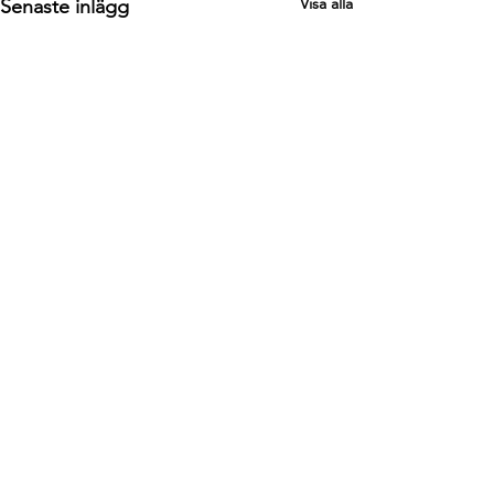
Visa alla
Senaste inlägg
Kommentarer
Skriv en kommentar...