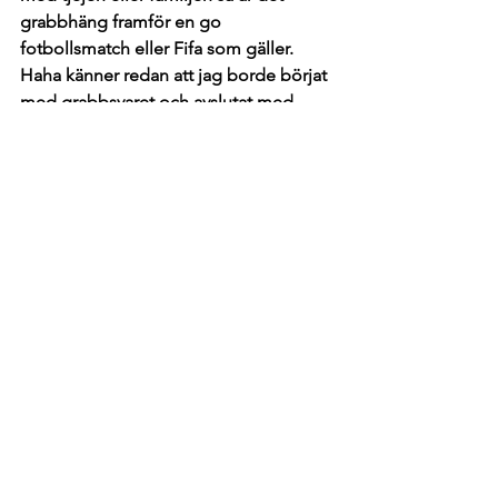
grabbhäng framför en go 
fotbollsmatch eller Fifa som gäller. 
Haha känner redan att jag borde börjat 
med grabbsvaret och avslutat med 
tjejen, men men, bjuder på den! 
Ge oss Kamils tips på:
Dryck: Varm choklad på polsk mjölk.
Underskattad spelare: Robert 
Lewandowski, han är bäst i världen! 
Polsk stad: Warszawa, The City that 
survived its own death! 
Resmål: Spanska solkusten 
Film: Remember the Titans
Något övrigt du vill dela med dig av?
Vill tacka för en trevlig pratstund och 
jag hoppas ännu fler Preben-fans 